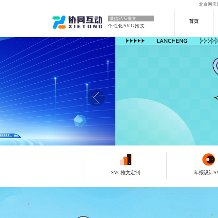
北京网店
微信SVG推文
首页
个性化SVG推文定制
SVG推文定制
年报设计S